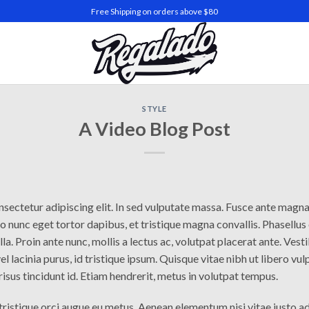
Free Shipping on orders above $80
STYLE
A Video Blog Post
ectetur adipiscing elit. In sed vulputate massa. Fusce ante magna, i
 nunc eget tortor dapibus, et tristique magna convallis. Phasellus
lla. Proin ante nunc, mollis a lectus ac, volutpat placerat ante. Ve
l lacinia purus, id tristique ipsum. Quisque vitae nibh ut libero vul
risus tincidunt id. Etiam hendrerit, metus in volutpat tempus.
tristique orci augue eu metus. Aenean elementum nisi vitae justo ad