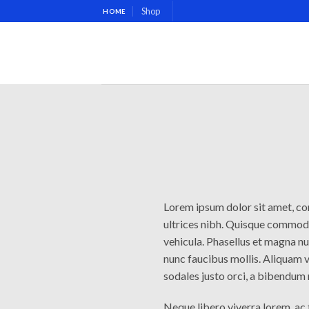
Skip
Shop
HOME
to
content
Lorem ipsum dolor sit amet, cons
ultrices nibh. Quisque commodo
vehicula. Phasellus et magna nu
nunc faucibus mollis. Aliquam ve
sodales justo orci, a bibendum 
Neque libero viverra lorem, ac 