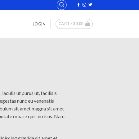
CART /
$
0.00
LOGIN
aculis ut purus ut, facilisis
 egestas nunc eu venenatis
stibulum sit amet magna sit amet
putate ornare quis in risus. Nam
ipiscing gravida sit amet et