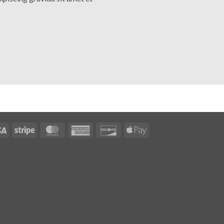
Visa
Stripe
MasterCard
American
Discover
Apple
Express
Pay